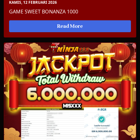
KAMIS, 12 FEBRUARI 2026
GAME SWEET BONANZA 1000
Read More