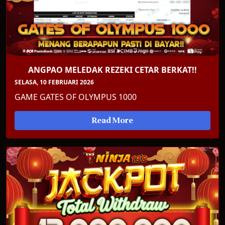
ANGPAO MELEDAK REZEKI CETAR BERKAT!!
SELASA, 10 FEBRUARI 2026
GAME GATES OF OLYMPUS 1000
Read More