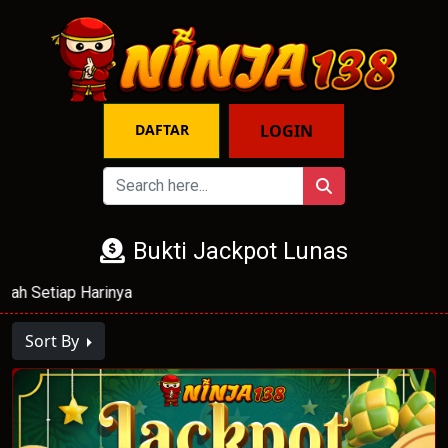
DAFTAR
LOGIN
Bukti Jackpot Lunas
nya
Sort By