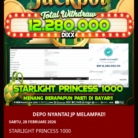
DEPO NYANTAI JP MELAMPAI!!
SABTU, 28 FEBRUARI 2026
STARLIGHT PRINCESS 1000