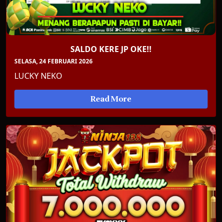
SALDO KERE JP OKE!!
SELASA, 24 FEBRUARI 2026
LUCKY NEKO
Read More