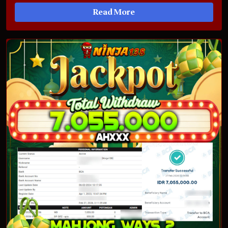
Read More