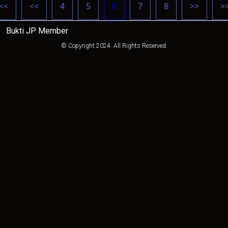
<<
<<
4
5
6
7
8
>>
>
Bukti JP Member
© Copyright 2024. All Rights Reserved.