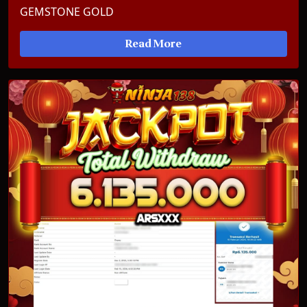
GEMSTONE GOLD
Read More