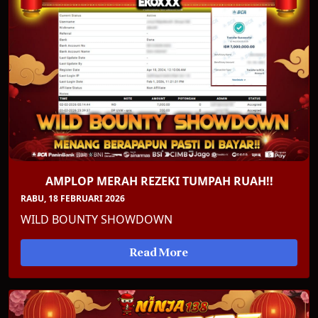
AMPLOP MERAH REZEKI TUMPAH RUAH!!
RABU, 18 FEBRUARI 2026
WILD BOUNTY SHOWDOWN
Read More