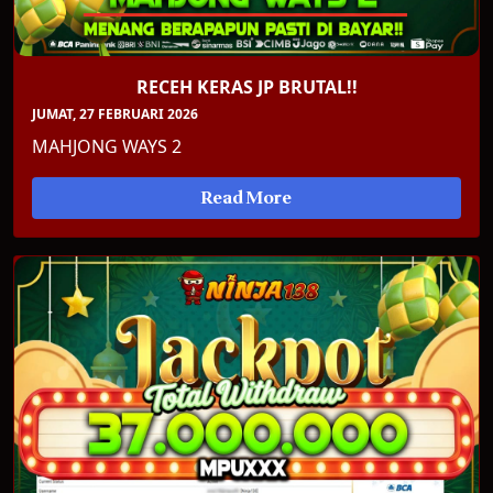
RECEH KERAS JP BRUTAL!!
JUMAT, 27 FEBRUARI 2026
MAHJONG WAYS 2
Read More